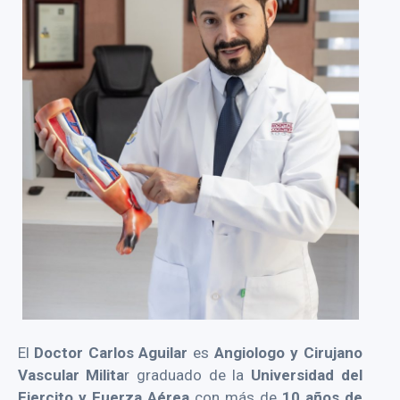
El
Doctor Carlos Aguilar
es
Angiologo y Cirujano
Vascular Milita
r graduado de la
Universidad del
Ejercito y Fuerza Aérea
con más de
10 años de